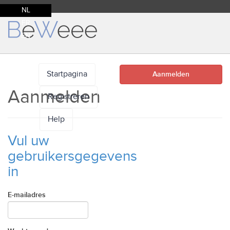
NL
FR
EN
Startpagina
Aanmelden
Aanmelden
Registreren
Help
Vul uw
gebruikersgegevens
in
E-mailadres