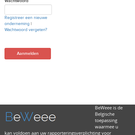
Wachtwoord
Registreer een nieuwe
onderneming
|
Wachtwoord vergeten?
BeWeee is de
Belgische
toepassing
waarmee u
kan voldoen aan uw rapporteringsverplichting voor